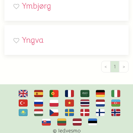
Ymbjørg
Yngva
<
1
>
© Iedvesmo