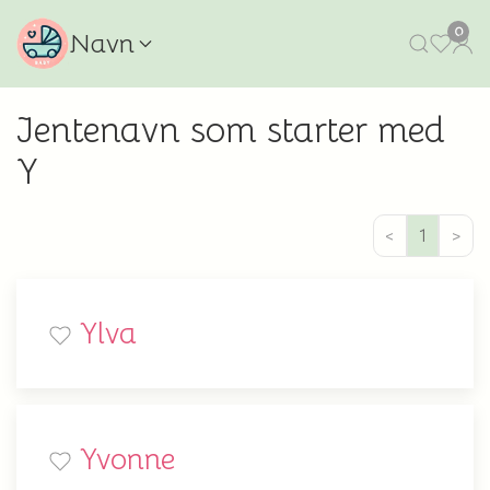
0
Navn
Jentenavn som starter med
Y
<
1
>
Ylva
Yvonne