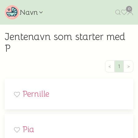
0
Navn
Jentenavn som starter med
P
<
1
>
Pernille
Pia