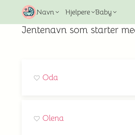
Navn
Hjelpere
Baby
Jentenavn som starter m
Oda
Olena