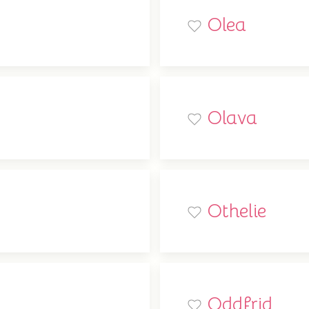
Olea
Olava
Othelie
Oddfrid