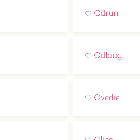
Odrun
Odlaug
Ovedie
Olise