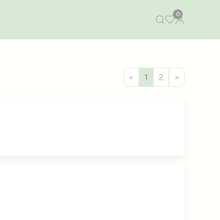
0
<
1
2
>