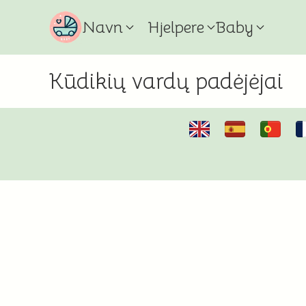
Navn
Hjelpere
Baby
Kūdikių vardų padėjėjai