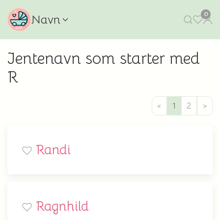
0
Navn
Jentenavn som starter med
R
<
1
2
>
Randi
Ragnhild