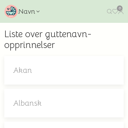
0
Navn
Liste over guttenavn-
opprinnelser
Akan
Albansk