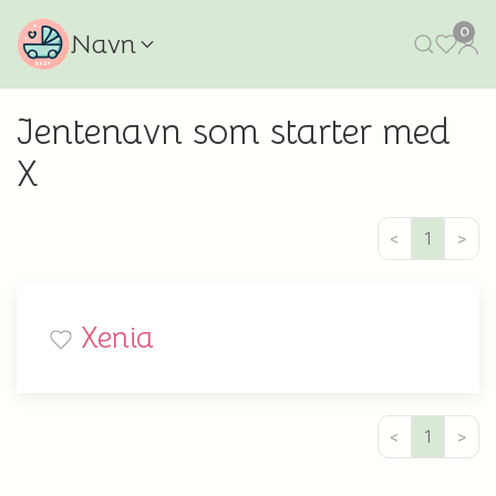
0
Navn
Jentenavn som starter med
X
<
1
>
Xenia
<
1
>