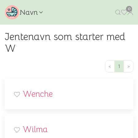
0
Navn
Jentenavn som starter med
W
<
1
>
Wenche
Wilma