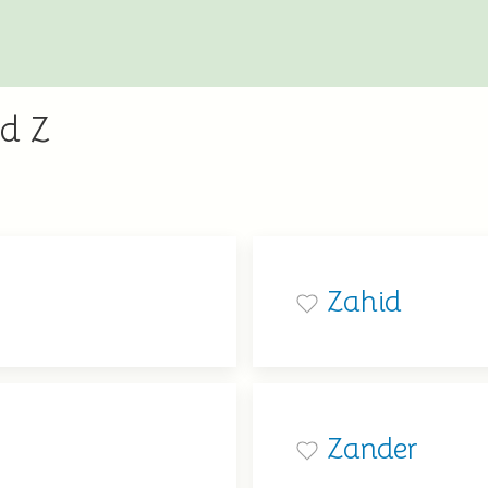
d Z
Zahid
Zander