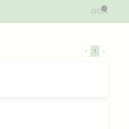
0
<
1
>