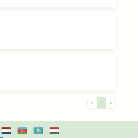
<
1
>