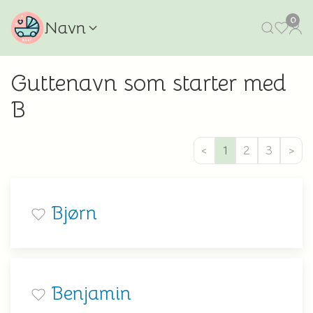
0
Navn
Guttenavn som starter med
B
<
1
2
3
>
Bjørn
Benjamin