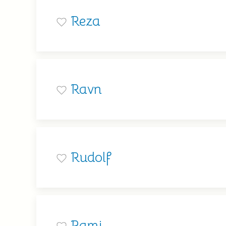
Reza
Ravn
Rudolf
Rami