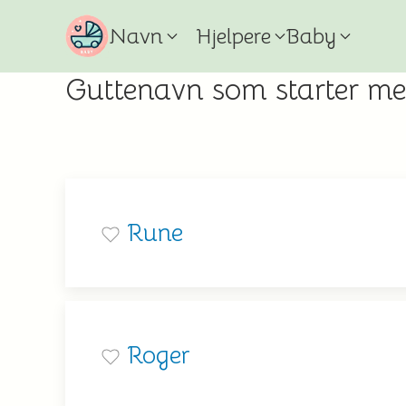
Navn
Hjelpere
Baby
Guttenavn som starter m
Rune
Roger