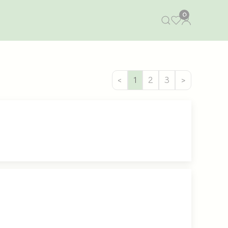
0
<
1
2
3
>