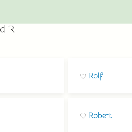
ed R
Rolf
Robert