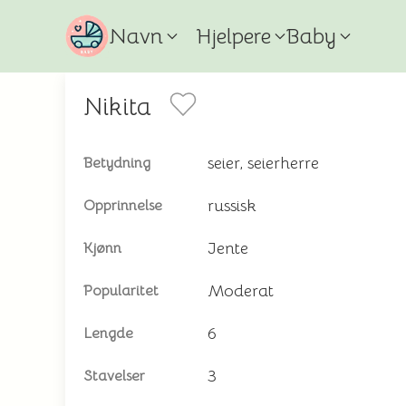
Navn
Hjelpere
Baby
Nikita
seier, seierherre
Betydning
russisk
Opprinnelse
Jente
Kjønn
Moderat
Popularitet
6
Lengde
3
Stavelser