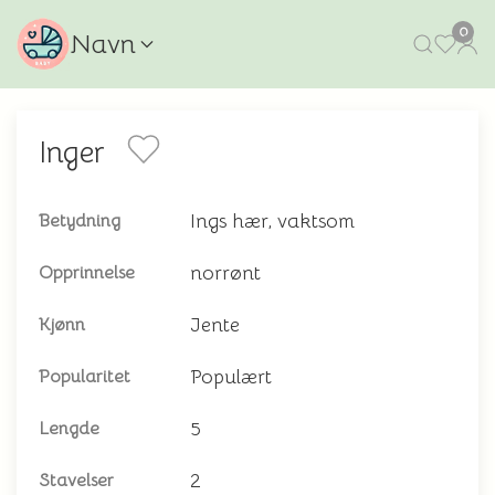
0
Navn
Inger
Ings hær, vaktsom
Betydning
norrønt
Opprinnelse
Jente
Kjønn
Populært
Popularitet
5
Lengde
2
Stavelser