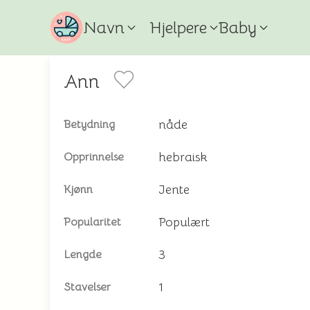
Navn
Hjelpere
Baby
Ann
nåde
Betydning
hebraisk
Opprinnelse
Jente
Kjønn
Populært
Popularitet
3
Lengde
1
Stavelser