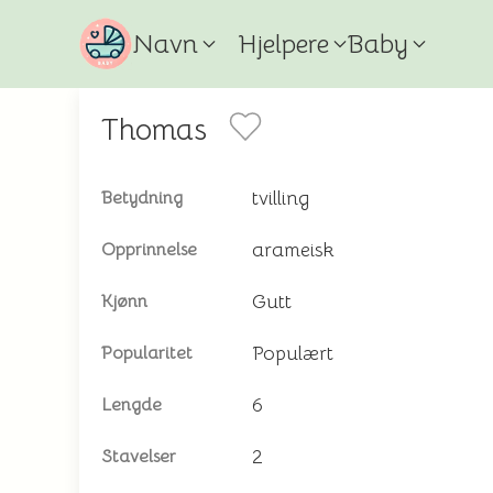
Navn
Hjelpere
Baby
Thomas
tvilling
Betydning
arameisk
Opprinnelse
Gutt
Kjønn
Populært
Popularitet
6
Lengde
2
Stavelser