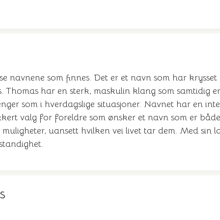
øse navnene som finnes. Det er et navn som har krysset
s. Thomas har en sterk, maskulin klang som samtidig er 
ger som i hverdagslige situasjoner. Navnet har en inter
ikkert valg for foreldre som ønsker et navn som er både
 muligheter, uansett hvilken vei livet tar dem. Med sin l
standighet.
s