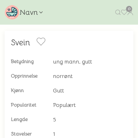
0
Navn
Svein
ung mann, gutt
Betydning
norrønt
Opprinnelse
Gutt
Kjønn
Populært
Popularitet
5
Lengde
1
Stavelser