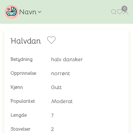
0
Navn
Halvdan
halv dansker
Betydning
norrønt
Opprinnelse
Gutt
Kjønn
Moderat
Popularitet
7
Lengde
2
Stavelser